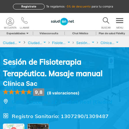
Regístrate
te regalamos
-5% de descuento
para tu compra
MI CUENTA
LLAMAR
BUSCAR
MENU
Especialidades
Videoconsulta
Chat Médico
Plan de salud Fidelity
Ciudad Real
Ciudad Real
Fisioterapia
Sesión de Fisioterapia Terapéutica. Masaje manual
Clínica Sac
Sesión de Fisioterapia
Terapéutica. Masaje manual
Clínica Sac
9,8
(8 valoraciones)
Calle Azucena, 22, Ciudad Real (Ciudad
Real)
Registro Sanitario: 1307290/1309487