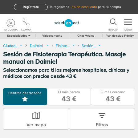
Regístrate
te regalamos
-5% de descuento
para tu compra
MI CUENTA
LLAMAR
BUSCAR
MENU
Especialidades
Videoconsulta
Chat Médico
Plan de salud Fidelity
Ciudad Real
Daimiel
Fisioterapia
Sesión de Fisioterapia Terapéutica. Masaje manual
Sesión de Fisioterapia Terapéutica. Masaje
manual en Daimiel
Seleccionamos para ti los mejores hospitales, clínicas y
médicos con precios desde 43 €
El más barato
El más cercano
Centros destacados
43 €
43 €
Ver mapa
Filtros