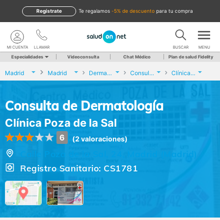
Regístrate
te regalamos
-5% de descuento
para tu compra
MI CUENTA
LLAMAR
BUSCAR
MENU
Especialidades
Videoconsulta
Chat Médico
Plan de salud Fidelity
Madrid
Madrid
Dermatología
Consulta de Dermatología
Clínica Poza de la Sal
Consulta de Dermatología
Clínica Poza de la Sal
6
(2 valoraciones)
Calle Poza de la Sal, 24, Madrid (Madrid)
Registro Sanitario: CS1781