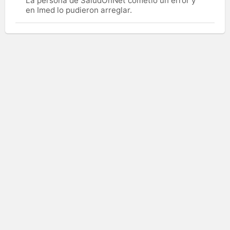
La persona de SaludOnNet cometió un error y
en Imed lo pudieron arreglar.