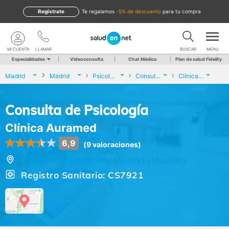
Regístrate
te regalamos
-5% de descuento
para tu compra
MI CUENTA
LLAMAR
BUSCAR
MENU
Especialidades
Videoconsulta
Chat Médico
Plan de salud Fidelity
Madrid
Madrid
Psicología
Consulta de Psicología
Clínica Auramed
Consulta de Psicología
Clínica Auramed
6,9
(9 valoraciones)
Calle Hortaleza, 65, Madrid (Madrid)
Registro Sanitario: CS7921