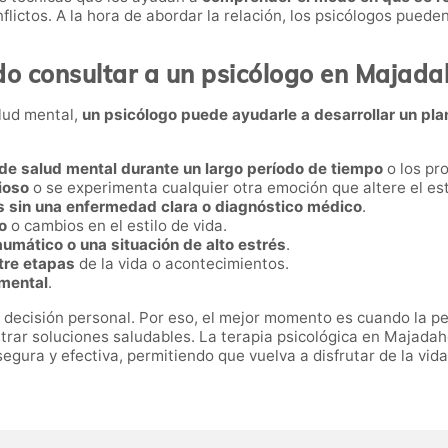
flictos. A la hora de abordar la relación, los psicólogos pue
o consultar a un psicólogo en Majad
lud mental,
un psicólogo puede ayudarle a desarrollar un pla
e salud mental durante un largo período de tiempo
o los pr
ioso
o se experimenta cualquier otra emoción que altere el es
s sin una enfermedad clara o diagnóstico médico
.
o
o cambios en el estilo de vida.
umático o una situación de alto estrés
.
ntre etapas
de la vida o acontecimientos.
imental
.
 decisión personal. Por eso, el mejor momento es cuando la pe
trar soluciones saludables. La terapia psicológica en Majadah
gura y efectiva, permitiendo que vuelva a disfrutar de la vid