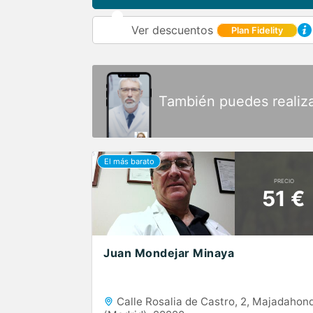
Ver descuentos
Plan Fidelity
También puedes realiz
PRECIO
51 €
Juan Mondejar Minaya
Calle Rosalia de Castro, 2, Majadahon