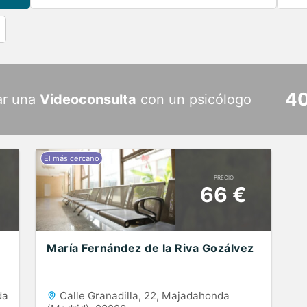
40
ar una
Videoconsulta
con un psicólogo
PRECIO
66 €
María Fernández de la Riva Gozálvez
da
Calle Granadilla, 22, Majadahonda