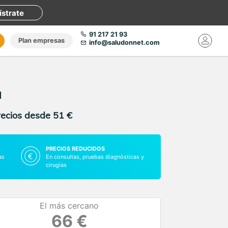
ístrate
91 217 21 93
Plan empresas
info@saludonnet.com
a
recios desde 51 €
PRECIOS REDUCIDOS
as
En consultas, pruebas diagnósticas y
cirugías
El más cercano
66 €