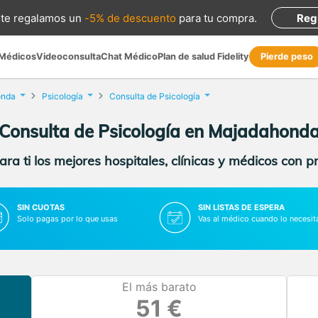
te regalamos
un
-5% de descuento
para tu compra
.
Reg
 Médicos
Videoconsulta
Chat Médico
Plan de salud Fidelity
Pierde peso
onda
Psicología
Consulta de Psicología
Consulta de Psicología en Majadahond
ra ti los mejores hospitales, clínicas y médicos con p
SIN CUOTAS
SIN LISTAS DE ESPERA
Solo pagas por lo que usas
Vas al médico cuando lo necesit
El más barato
51 €