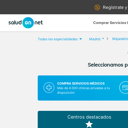
Regístrate y
Comprar Servicios
Majadah
Todas las especialidades
Madrid
Seleccionamos pa
COMPRA SERVICIOS MÉDICOS
Más de 4.000 clínicas privadas a tu
disposición
Centros destacados