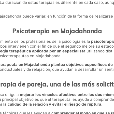
 La duración de estas terapias es diferente en cada caso, au
ajadahonda puede variar, en función de la forma de realizarse o
Psicoterapia en Majadahonda
miento de los profesionales de la psicología es la
psicoterapi
os intervienen con el fin de que el segundo mejore su estado 
egia terapéutica aplicada por un especialista
utilizando dist
 psicoterapeutas en Majadahonda.
terapeuta en Majadahonda plantea objetivos específicos de 
conductuales y de relajación, que ayudan a desarrollar un sent
erapia de pareja, una de las más solici
se dirige a
mejorar los vínculos afectivos entre los dos miem
u principal objetivo es que el terapeuta les ayude a comprend
 la calidad de la relación y evitar el riesgo de ruptura.
tas técnicas que les ayudan a
comprender el modo en que se re