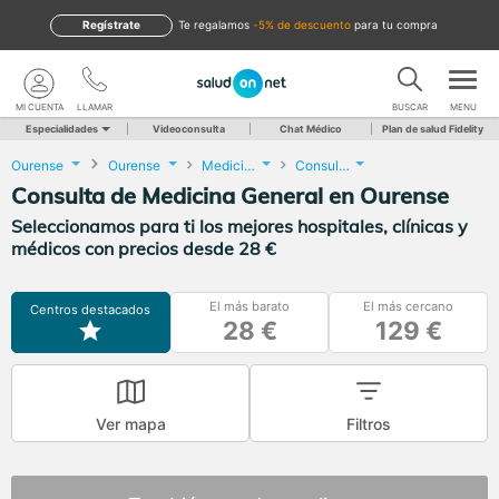
Regístrate
te regalamos
-5% de descuento
para tu compra
MI CUENTA
LLAMAR
BUSCAR
MENU
Especialidades
Videoconsulta
Chat Médico
Plan de salud Fidelity
Ourense
Ourense
Medicina General
Consulta de Medicina General
Consulta de Medicina General en Ourense
Seleccionamos para ti los mejores hospitales, clínicas y
médicos con precios desde 28 €
El más barato
El más cercano
Centros destacados
28 €
129 €
Ver mapa
Filtros