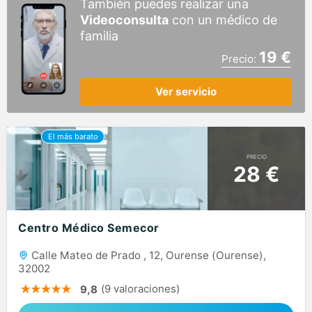
También puedes realizar una
Videoconsulta
con un médico de
familia
19 €
Precio:
Ver servicio
PRECIO
28 €
Centro Médico Semecor
Calle Mateo de Prado , 12, Ourense (Ourense),
32002
(9 valoraciones)
9,8