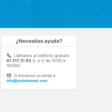
¿Necesitas ayuda?
Llámanos al teléfono gratuito
91 217 21 93
(L a V, de 10:00 a
18:00h)
O envíanos un email a
info@saludonnet.com