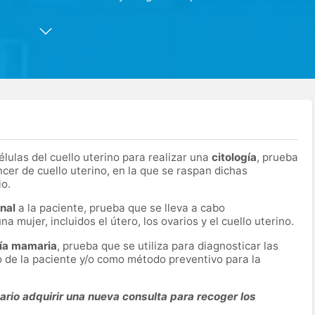
 última tecnología en medicina y ofrecemos servicios para 23
ograma Doppler color, ecografías en 3D/4D y rehabilitación
lulas del cuello uterino para realizar una
citología
, prueba
ncer de cuello uterino, en la que se raspan dichas
io.
nal
a la paciente, prueba que se lleva a cabo
na mujer, incluidos el útero, los ovarios y el cuello uterino.
ía mamaria
, prueba que se utiliza para diagnosticar las
o de la paciente y/o como método preventivo para la
rio adquirir una nueva consulta para recoger los