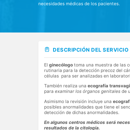
necesidades médicas de los pacientes.
Nuestro centro médico está equipado con la
especialidades. Además, ofrecemos ecocardi
física.
DESCRIPCIÓN DEL SERVICIO
El
ginecólogo
toma una muestra de las cé
rutinaria para la detección precoz del cá
células para ser analizadas en laborator
También realiza una
ecografía transvagi
para
examinar los órganos genitales
de u
Asimismo la revisión incluye una
ecograf
posibles anormalidades que tiene el sen
detección de dichas anormalidades.
En algunos centros médicos será necesa
resultados de la citología.