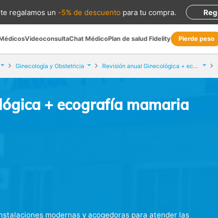
te regalamos
un
-5% de descuento
para tu compra
.
Reg
 Médicos
Videoconsulta
Chat Médico
Plan de salud Fidelity
Pierde peso
Ginecología y Obstetricia
Revisión anual Ginecológica + ecografía mamaria
lógica + ecografía mamaria
 instalaciones modernas y acogedoras para atender las