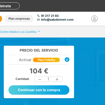
ístrate
91 217 21 93
Plan empresas
info@saludonnet.com
Centro Médico Los Castillos
PRECIO DEL SERVICIO
Activar
Plan Fidelity
104 €
1
Cantidad:
Continuar con la compra