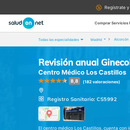
Regístrate y
Comprar Servicios
Alcorcón
Todas las especialidades
Madrid
Revisión anual Gineco
Centro Médico Los Castillos
8,8
(182 valoraciones)
Calle Lirios, 1, Alcorcón (Madrid)
Registro Sanitario: CS5992
El centro médico Los Castillos, cuenta con