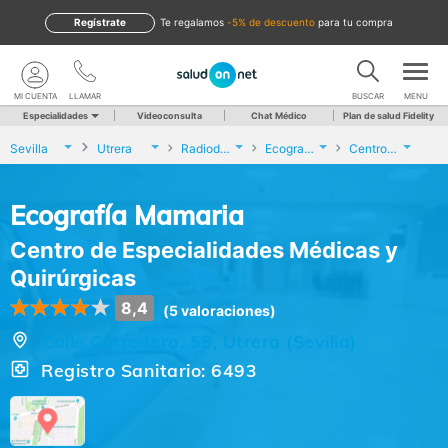
Regístrate
te regalamos
-5% de descuento
para tu compra
MI CUENTA
LLAMAR
BUSCAR
MENU
Especialidades
Videoconsulta
Chat Médico
Plan de salud Fidelity
Sevilla
Utrera
Radiodiagnóstico
Ecografía Mamaria
Centro de Especialidades Médicas y Quirúrgicas
Ecografía Mamaria
Centro de Especialidades Médicas y
Quirúrgicas
8,4
(5 valoraciones)
Calle Corredera, 55, Utrera (Sevilla)
Registro Sanitario: 6493