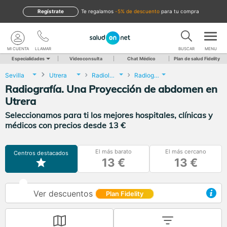
Regístrate
te regalamos
-5% de descuento
para tu compra
MI CUENTA
LLAMAR
BUSCAR
MENU
Especialidades
Videoconsulta
Chat Médico
Plan de salud Fidelity
Sevilla
Utrera
Radiología
Radiografía. Una Proyección de abdomen
Radiografía. Una Proyección de abdomen en
Utrera
Seleccionamos para ti los mejores hospitales, clínicas y
médicos con precios desde 13 €
El más barato
El más cercano
Centros destacados
13 €
13 €
Ver descuentos
Plan Fidelity