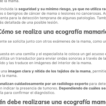
 de la mama.
ncluida la
seguridad y su mínimo riesgo, ya que no utiliza r
ves o benignos de cáncer de mama o lesiones no cancerosas. 
mienta para la detección temprana de algunas patologías. Ta
s detallada de una posible lesión.
Cómo se realiza una ecografía mamari
nte se solicita junto con otros exámenes de la mama, como 
sta en una camilla y el especialista le coloca un gel acuoso 
utiliza un transductor para enviar ondas sonoras a través de la 
ido y las traduce en imágenes del interior de la mama.
a una
imagen clara y nítida de los tejidos de la mama
, permiti
de la mama.
analizan cuidadosamente por un radiólogo experto
para detec
n indicar la presencia de tumores.
Dependiendo de cuáles se
a para confirmar el diagnóstico.
én debe realizarse una ecografía mam