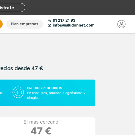
ístrate
91 217 21 93
Plan empresas
info@saludonnet.com
recios desde 47 €
PRECIOS REDUCIDOS
as
En consultas, pruebas diagnósticas y
cirugías
El más cercano
47 €