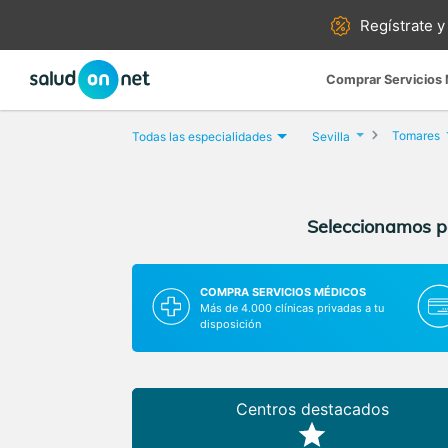
Regístrate y
Comprar Servicios
Tomares
Todas las especialidades
Sevilla
Seleccionamos pa
COMPRA SERVICIOS MÉDICOS
Más de 4.000 clínicas privadas a tu
disposición
Centros destacados