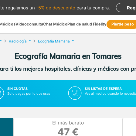
te regalamos
un
-5% de descuento
para tu compra
.
Reg
 Médicos
Videoconsulta
Chat Médico
Plan de salud Fidelity
Pierde peso
Radiología
Ecografía Mamaria
Ecografía Mamaria en Tomares
ra ti los mejores hospitales, clínicas y médicos con p
SIN CUOTAS
SIN LISTAS DE ESPERA
Solo pagas por lo que usas
Vas al médico cuando lo necesit
El más barato
47 €