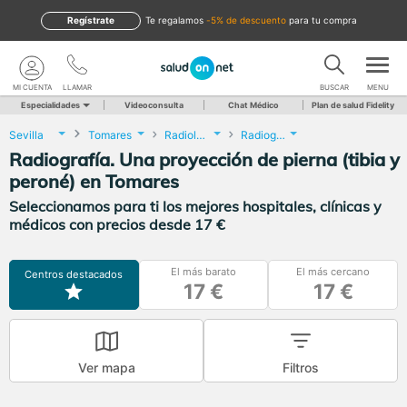
Regístrate
te regalamos
-5% de descuento
para tu compra
MI CUENTA
LLAMAR
BUSCAR
MENU
Especialidades
Videoconsulta
Chat Médico
Plan de salud Fidelity
Sevilla
Tomares
Radiología
Radiografía. Una proyección de pierna (tibia y peroné)
Radiografía. Una proyección de pierna (tibia y
peroné) en Tomares
Seleccionamos para ti los mejores hospitales, clínicas y
médicos con precios desde 17 €
El más barato
El más cercano
Centros destacados
17 €
17 €
Ver mapa
Filtros