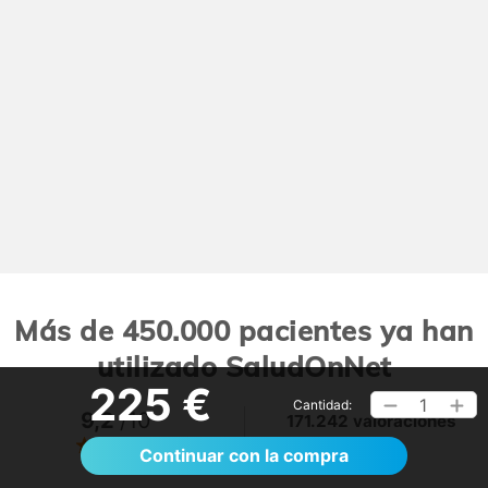
Más de 450.000 pacientes ya han
utilizado SaludOnNet
225 €
1
Cantidad:
9,2
/10
171.242 valoraciones
Ver >
Continuar con la compra