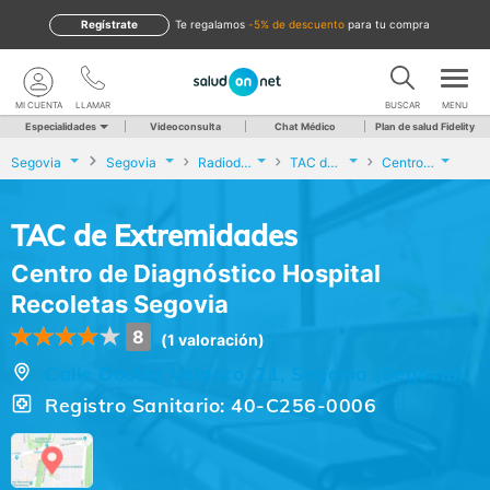
Regístrate
te regalamos
-5% de descuento
para tu compra
MI CUENTA
LLAMAR
BUSCAR
MENU
Especialidades
Videoconsulta
Chat Médico
Plan de salud Fidelity
Segovia
Segovia
Radiodiagnóstico
TAC de Extremidades
Centro de Diagnóstico Hospital Recoletas Segovia
TAC de Extremidades
Centro de Diagnóstico Hospital
Recoletas Segovia
8
(1 valoración)
Calle Doctor Velasco, 21, Segovia (Segovia)
Registro Sanitario: 40-C256-0006