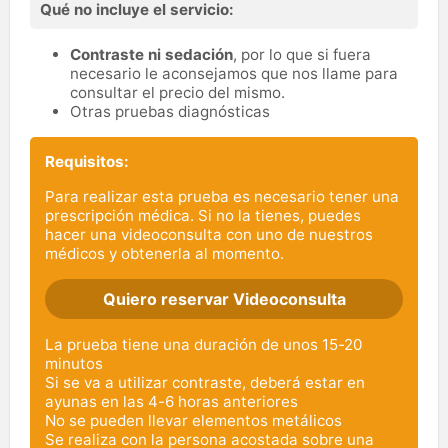
Qué no incluye el servicio:
Contraste ni sedación
, por lo que si fuera
necesario le aconsejamos que nos llame para
consultar el precio del mismo.
Otras pruebas diagnósticas
Requisitos:
Para realizar esta prueba es necesario tener una
prescripción médica. Si no la tienes, puedes
hacer una videoconsulta con uno de nuestros
médicos y obtenerla al momento.
Quiero reservar Videoconsulta
La prueba tiene una duración de unos 15-20
minutos
Si se va a utilizar contraste, deberá estar en
ayunas en las 4-6 horas anteriores
No se pueden llevar elementos metálicos
Se realiza con la persona acostada sobre una