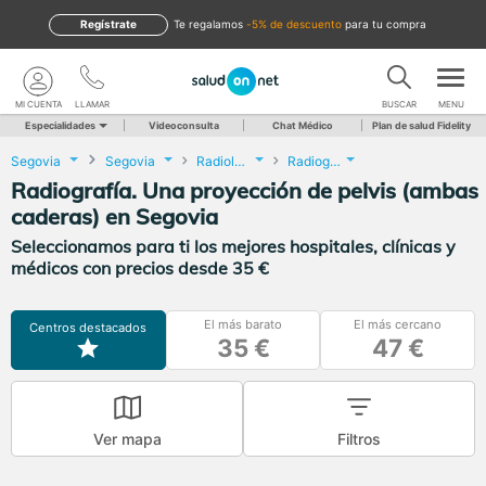
Regístrate
te regalamos
-5% de descuento
para tu compra
MI CUENTA
LLAMAR
BUSCAR
MENU
Especialidades
Videoconsulta
Chat Médico
Plan de salud Fidelity
Segovia
Segovia
Radiología
Radiografía. Una proyección de pelvis (ambas caderas)
Radiografía. Una proyección de pelvis (ambas
caderas) en Segovia
Seleccionamos para ti los mejores hospitales, clínicas y
médicos con precios desde 35 €
El más barato
El más cercano
Centros destacados
35 €
47 €
Ver mapa
Filtros