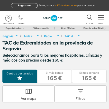
Regístrate
te regalamos
-5% de descuento
para tu compra
MI CUENTA
LLAMAR
BUSCAR
MENU
Especialidades
Videoconsulta
Chat Médico
Plan de salud Fidelity
Segovia
Todas las localidades
Radiología
TAC de Extremidades
TAC de Extremidades en la provincia de
Segovia
Seleccionamos para ti los mejores hospitales, clínicas y
médicos con precios desde 165 €
El más barato
El más cercano
Centros destacados
165 €
165 €
Ver mapa
Filtros