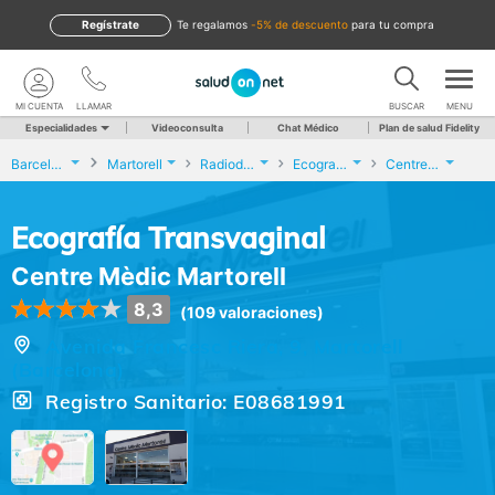
Regístrate
te regalamos
-5% de descuento
para tu compra
MI CUENTA
LLAMAR
BUSCAR
MENU
Especialidades
Videoconsulta
Chat Médico
Plan de salud Fidelity
Barcelona
Martorell
Radiodiagnóstico
Ecografía Transvaginal
Centre Mèdic Martorell
Ecografía Transvaginal
Centre Mèdic Martorell
8,3
(109 valoraciones)
Avenida Francesc Riera, 9, Martorell
(Barcelona)
Registro Sanitario: E08681991