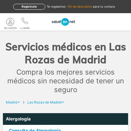
Regístrate
te regalamos
-5% de descuento
para tu compra
MI CUENTA
LLAMAR
Servicios médicos en Las
Rozas de Madrid
Compra los mejores servicios
médicos sin necesidad de tener un
seguro
Madrid
Las Rozas de Madrid
Alergología
Consulta de Alergología