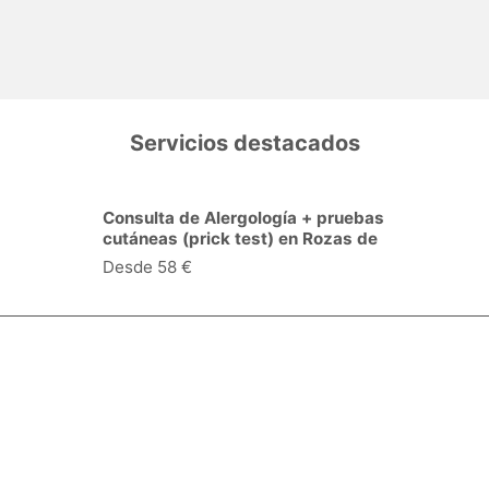
Servicios destacados
Consulta de Cardiología en Rozas
de Madrid (Las)
Desde 38 €
Especialidades y servicios
Centros Médicos
Intervenciones quirúrgicas
Valoraciones de pacientes