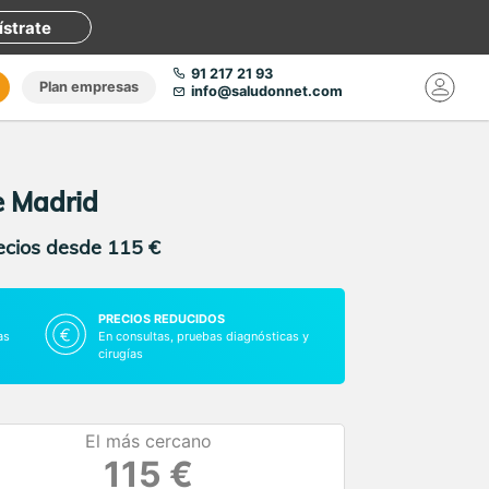
ístrate
91 217 21 93
Plan empresas
info@saludonnet.com
e Madrid
recios desde 115 €
PRECIOS REDUCIDOS
as
En consultas, pruebas diagnósticas y
cirugías
El más cercano
115 €