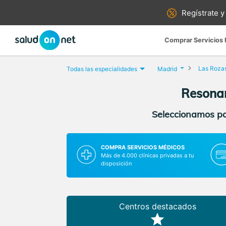
Regístrate y
Comprar Servicios
Las Roza
Todas las especialidades
Madrid
Resonan
Seleccionamos par
COMPRA SERVICIOS MÉDICOS
Más de 4.000 clínicas privadas a tu
disposición
Centros destacados