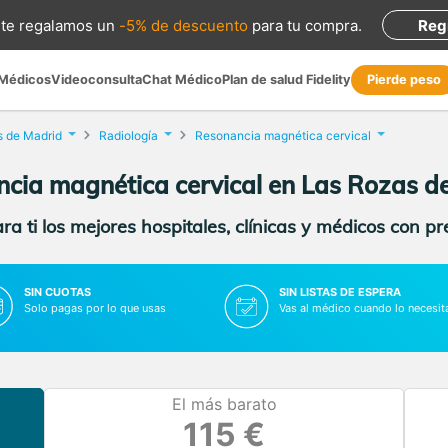
te regalamos
un
-5% de descuento
para tu compra
.
Reg
 Médicos
Videoconsulta
Chat Médico
Plan de salud Fidelity
Pierde peso
s de Madrid
Radiología
Resonancia magnética cervical
cia magnética cervical en Las Rozas d
a ti los mejores hospitales, clínicas y médicos con p
SIN CUOTAS
SIN LISTAS DE ESPERA
Solo pagas por lo que usas
Vas al médico cuando lo necesit
El más barato
115 €