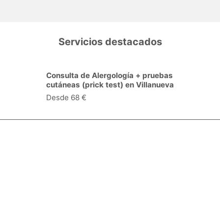
Servicios destacados
Consulta de Alergología + pruebas
cutáneas (prick test) en Villanueva
del Pardillo
Desde 68 €
Especialidades y servicios
Centros Médicos
Intervenciones quirúrgicas
Valoraciones de pacientes
Síguenos: