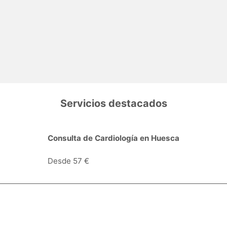
Servicios destacados
de Cardiología en Huesca
Consulta de Derma
Huesca
€
Desde 57 €
Especialidades y servicios
Centros Médicos
Intervenciones quirúrgicas