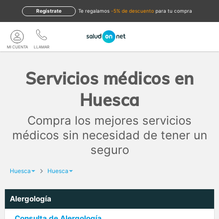
Regístrate
te regalamos
-5% de descuento
para tu compra
MI CUENTA
LLAMAR
Servicios médicos en
Huesca
Compra los mejores servicios
médicos sin necesidad de tener un
seguro
Huesca
Huesca
Alergología
Consulta de Alergología