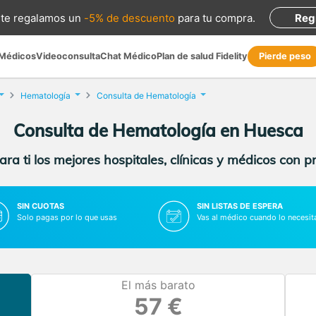
te regalamos
un
-5% de descuento
para tu compra
.
Reg
 Médicos
Videoconsulta
Chat Médico
Plan de salud Fidelity
Pierde peso
Hematología
Consulta de Hematología
Consulta de Hematología en Huesca
ra ti los mejores hospitales, clínicas y médicos con p
SIN CUOTAS
SIN LISTAS DE ESPERA
Solo pagas por lo que usas
Vas al médico cuando lo necesit
El más barato
57 €