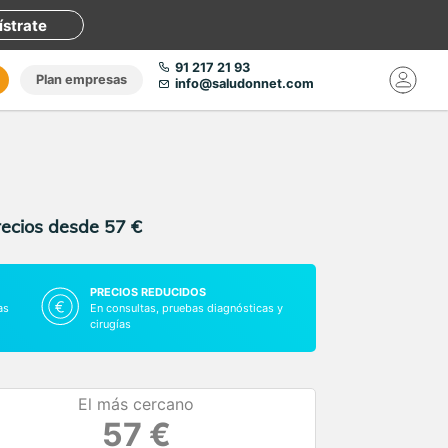
ístrate
91 217 21 93
Plan empresas
info@saludonnet.com
recios desde 57 €
PRECIOS REDUCIDOS
as
En consultas, pruebas diagnósticas y
cirugías
El más cercano
57 €