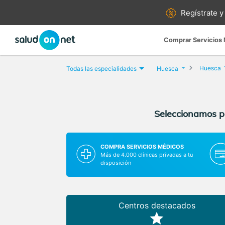
Regístrate y
Comprar Servicios
Huesca
Todas las especialidades
Huesca
Seleccionamos pa
COMPRA SERVICIOS MÉDICOS
Más de 4.000 clínicas privadas a tu
disposición
Centros destacados