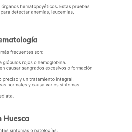
os órganos hematopoyéticos. Estas pruebas
 para detectar anemias, leucemias,
hematología
 más frecuentes son:
de glóbulos rojos o hemoglobina.
den causar sangrados excesivos o formación
o preciso y un tratamiento integral.
neas normales y causa varios síntomas
ediata.
n Huesca
ntes síntomas o patologías: