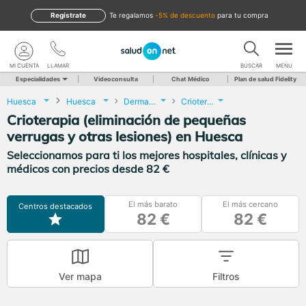
Regístrate
te regalamos
-5% de descuento
para tu compra
MI CUENTA
LLAMAR
BUSCAR
MENU
Especialidades
Videoconsulta
Chat Médico
Plan de salud Fidelity
Huesca
Huesca
Dermatología
Crioterapia (eliminación de pequeñas verrugas y otras lesiones)
Crioterapia (eliminación de pequeñas
verrugas y otras lesiones) en Huesca
Seleccionamos para ti los mejores hospitales, clínicas y
médicos con precios desde 82 €
El más barato
El más cercano
Centros destacados
82 €
82 €
Ver mapa
Filtros