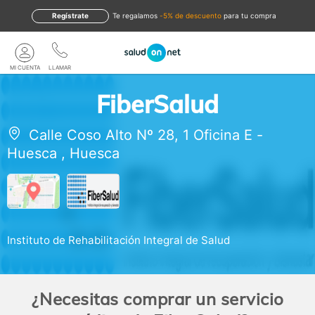
Regístrate
te regalamos
-5% de descuento
para tu compra
MI CUENTA
LLAMAR
FiberSalud
Calle Coso Alto Nº 28, 1 Oficina E
-
Huesca
,
Huesca
Instituto de Rehabilitación Integral de Salud
¿Necesitas comprar un servicio