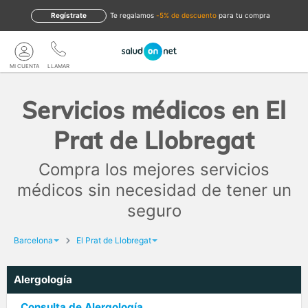
Regístrate
te regalamos
-5% de descuento
para tu compra
MI CUENTA
LLAMAR
Servicios médicos en El
Prat de Llobregat
Compra los mejores servicios
médicos sin necesidad de tener un
seguro
Barcelona
El Prat de Llobregat
Alergología
Consulta de Alergología