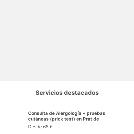
Servicios destacados
lergología + pruebas
Consulta de Cardiolog
k test) en Prat de
Llobregat (El)
Desde 43 €