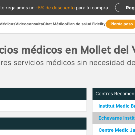
te regalamos
un
-5% de descuento
para tu compra
.
Reg
 Médicos
Videoconsulta
Chat Médico
Plan de salud Fidelity
Pierde peso
cios médicos en Mollet del 
res servicios médicos sin necesidad de
Centros Recomen
Institut Medic B
Echevarne Insti
Centre Medic J