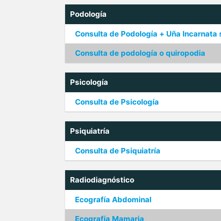
Podología
Consulta de Podología + Uña Incarnata 
Consulta de podología o quiropodia
Psicología
Consulta de Psicología
Psiquiatría
Consulta de Psiquiatría
Radiodiagnóstico
Ecografía Abdominal
Ecografía Mamaria