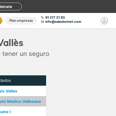
ístrate
91 217 21 93
Plan empresas
info@saludonnet.com
Vallès
 tener un seguro
dados
aix Valles
tuto Medico Vallesano
aume I