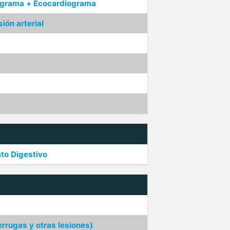
iograma + Ecocardiograma
ión arterial
ato Digestivo
rrugas y otras lesiones)