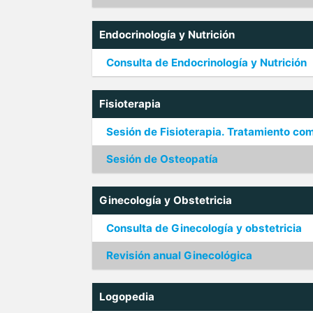
Endocrinología y Nutrición
Consulta de Endocrinología y Nutrición
Fisioterapia
Sesión de Fisioterapia. Tratamiento co
Sesión de Osteopatía
Ginecología y Obstetricia
Consulta de Ginecología y obstetricia
Revisión anual Ginecológica
Logopedia