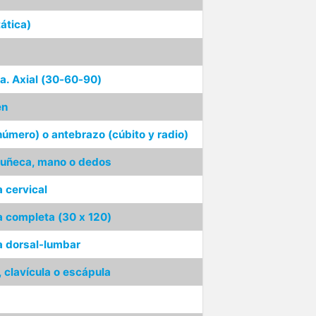
ática)
la. Axial (30-60-90)
en
húmero) o antebrazo (cúbito y radio)
muñeca, mano o dedos
 cervical
a completa (30 x 120)
a dorsal-lumbar
 clavícula o escápula