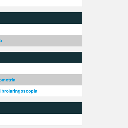
a
iometria
fibrolaringoscopia