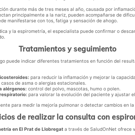
ión durante más de tres meses al año, causada por inflamación
ctan principalmente a la nariz, pueden acompañarse de dificul
de manifestarse con tos, fatiga y sensación de ahogo.
ica y la espirometría, el especialista puede confirmar o desc
do.
Tratamientos y seguimiento
go puede indicar diferentes tratamientos en función del resulta
icosteroides:
para reducir la inflamación y mejorar la capacida
 casos de asma o alergias estacionales.
 alérgenos:
control del polvo, mascotas, humo o polen.
espiratorio:
para valorar la evolución del paciente y ajustar e
nte para medir la mejoría pulmonar o detectar cambios en la fu
cios de realizar la consulta con espir
etría en El Prat de Llobregat
a través de SaludOnNet ofrece v