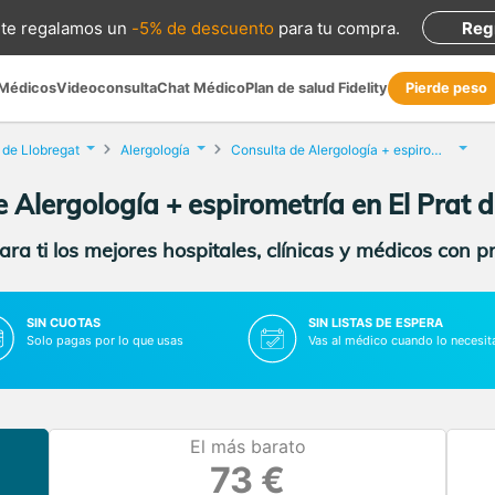
te regalamos
un
-5% de descuento
para tu compra
.
Reg
 Médicos
Videoconsulta
Chat Médico
Plan de salud Fidelity
Pierde peso
t de Llobregat
Alergología
Consulta de Alergología + espirometría
 Alergología + espirometría en El Prat 
ra ti los mejores hospitales, clínicas y médicos con p
SIN CUOTAS
SIN LISTAS DE ESPERA
Solo pagas por lo que usas
Vas al médico cuando lo necesit
El más barato
73 €