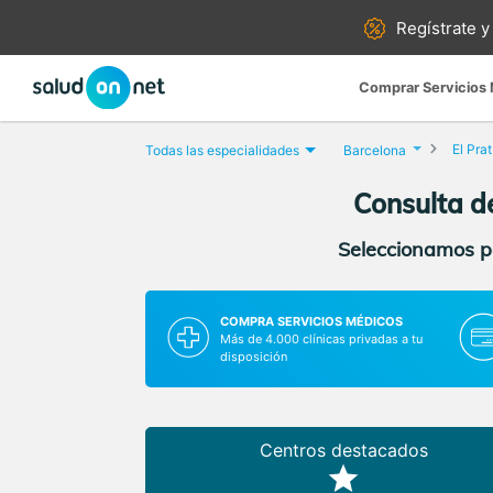
Regístrate y
Comprar Servicios
El Pra
Todas las especialidades
Barcelona
Consulta de
Seleccionamos pa
COMPRA SERVICIOS MÉDICOS
Más de 4.000 clínicas privadas a tu
disposición
Centros destacados