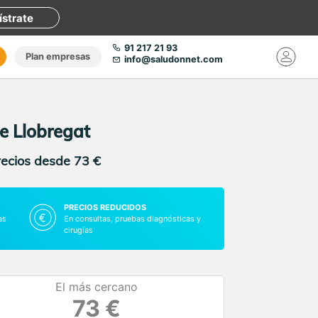
ístrate
91 217 21 93
Plan empresas
info@saludonnet.com
de Llobregat
recios desde 73 €
PRECIOS REDUCIDOS
as
En consultas, pruebas diagnósticas y
cirugías
El más cercano
73 €