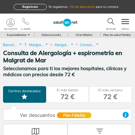
Regístrate
te regalamos
-5% de descuento
para tu compra
MI CUENTA
LLAMAR
BUSCAR
MENU
Especialidades
Videoconsulta
Chat Médico
Plan de salud Fidelity
Barcelona
Malgrat de Mar
Alergología
Consulta de Alergología + espirometría
Consulta de Alergología + espirometría en
Malgrat de Mar
Seleccionamos para ti los mejores hospitales, clínicas y
médicos con precios desde 72 €
El más barato
El más cercano
Centros destacados
72 €
72 €
Ver descuentos
Plan Fidelity