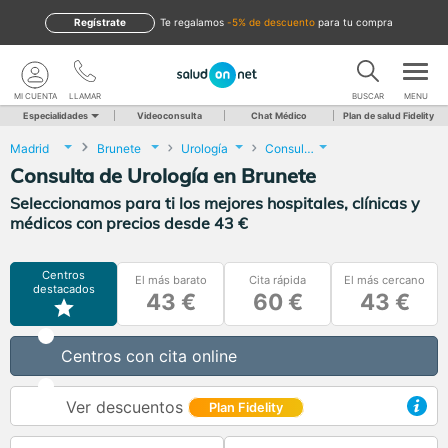
Regístrate
te regalamos
-5% de descuento
para tu compra
MI CUENTA
LLAMAR
BUSCAR
MENU
Especialidades
Videoconsulta
Chat Médico
Plan de salud Fidelity
Madrid
Brunete
Urología
Consulta de Urología
Consulta de Urología en Brunete
Seleccionamos para ti los mejores hospitales, clínicas y
médicos con precios desde 43 €
Centros
El más barato
Cita rápida
El más cercano
destacados
43 €
60 €
43 €
Centros con cita online
Ver descuentos
Plan Fidelity