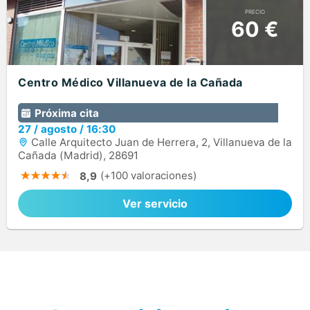
PRECIO
60 €
Centro Médico Villanueva de la Cañada
Próxima cita
27
/
agosto
/
16:30
Calle Arquitecto Juan de Herrera, 2, Villanueva de la
Cañada (Madrid), 28691
(+100 valoraciones)
8,9
Ver servicio