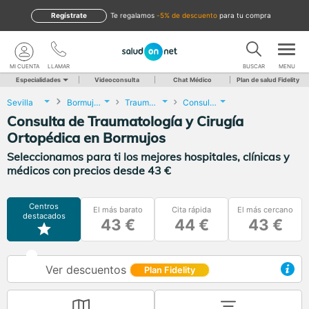
Regístrate
te regalamos
-5% de descuento
para tu compra
MI CUENTA
LLAMAR
BUSCAR
MENU
Especialidades
Videoconsulta
Chat Médico
Plan de salud Fidelity
Sevilla
Bormujos
Traumatología y Cirugía Ortopédica
Consulta de Traumatología y Cirugía Ortopédica
Consulta de Traumatología y Cirugía
Ortopédica en Bormujos
Seleccionamos para ti los mejores hospitales, clínicas y
médicos con precios desde 43 €
Centros
El más barato
Cita rápida
El más cercano
destacados
43 €
44 €
43 €
Ver descuentos
Plan Fidelity