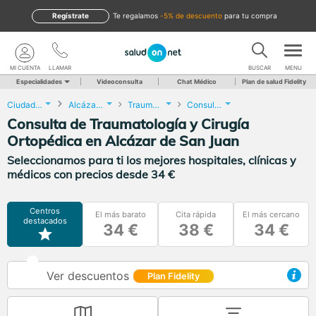
Regístrate
te regalamos
-5% de descuento
para tu compra
MI CUENTA
LLAMAR
BUSCAR
MENU
Especialidades
Videoconsulta
Chat Médico
Plan de salud Fidelity
Ciudad Real
Alcázar de San Juan
Traumatología y Cirugía Ortopédica
Consulta de Traumatología y Cirugía Ortopédica
Consulta de Traumatología y Cirugía
Ortopédica en Alcázar de San Juan
Seleccionamos para ti los mejores hospitales, clínicas y
médicos con precios desde 34 €
Centros
El más barato
Cita rápida
El más cercano
destacados
34 €
38 €
34 €
Ver descuentos
Plan Fidelity