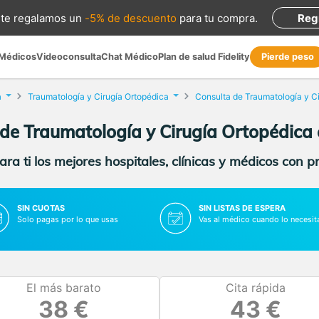
te regalamos
un
-5% de descuento
para tu compra
.
Reg
 Médicos
Videoconsulta
Chat Médico
Plan de salud Fidelity
Pierde peso
a
Traumatología y Cirugía Ortopédica
de Traumatología y Cirugía Ortopédica 
ra ti los mejores hospitales, clínicas y médicos con p
SIN CUOTAS
SIN LISTAS DE ESPERA
Solo pagas por lo que usas
Vas al médico cuando lo necesit
El más barato
Cita rápida
38 €
43 €