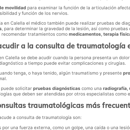
de movilidad
para examinar la función de la articulación afect
sibilidad y función de los nervios.
a en Calella el médico también puede realizar pruebas de dia
s
, para determinar la gravedad de la lesión, así como pruebas 
de recomendar tratamientos como
medicamentos, terapia física,
cudir a la consulta de traumatología e
 en Calella se debe acudir cuando la persona presenta un dolo
diagnóstico a tiempo puede evitar complicaciones y cirugías.
cuando tenga, o haya tenido, algún traumatismo y presente
pro
mal.
 puede solicitar
pruebas diagnósticas
como una
radiografía,
logías que deben ser atendidas por otros especialistas como e
nsultas traumatológicas más frecuen
acude a consulta de traumatología son:
 por una fuerza externa, como un golpe, una caída o una lesió