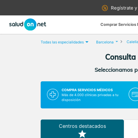
Regístrate y
Comprar Servicios
Calell
Todas las especialidades
Barcelona
Consulta 
Seleccionamos pa
COMPRA SERVICIOS MÉDICOS
Más de 4.000 clínicas privadas a tu
disposición
Centros destacados