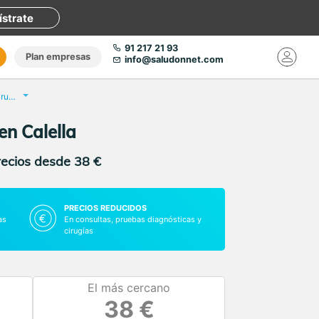
ístrate
91 217 21 93
Plan empresas
info@saludonnet.com
Consulta de Traumatología y Cirugía Ortopédica
en Calella
recios desde 38 €
PRECIOS REDUCIDOS
as
En consultas, pruebas diagnósticas y
cirugías
El más cercano
38 €