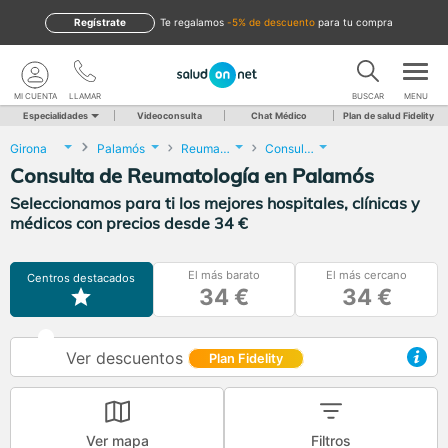
Regístrate
te regalamos
-5% de descuento
para tu compra
MI CUENTA
LLAMAR
BUSCAR
MENU
Especialidades
Videoconsulta
Chat Médico
Plan de salud Fidelity
Girona
Palamós
Reumatología
Consulta de Reumatología
Consulta de Reumatología en Palamós
Seleccionamos para ti los mejores hospitales, clínicas y
médicos con precios desde 34 €
El más barato
El más cercano
Centros destacados
34 €
34 €
Ver descuentos
Plan Fidelity
Ver mapa
Filtros