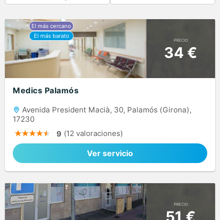
PRECIO
34 €
Medics Palamós
Avenida President Macià, 30, Palamós (Girona),
17230
(12 valoraciones)
9
Ver servicio
PRECIO
51 €