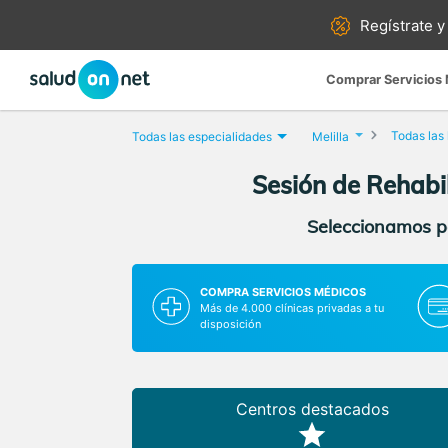
Regístrate y
Comprar Servicios
Todas las
Todas las especialidades
Melilla
Sesión de Rehabil
Seleccionamos pa
COMPRA SERVICIOS MÉDICOS
Más de 4.000 clínicas privadas a tu
disposición
Centros destacados