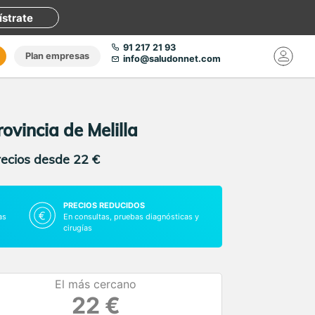
ístrate
91 217 21 93
Plan empresas
info@saludonnet.com
ovincia de Melilla
recios desde 22 €
PRECIOS REDUCIDOS
as
En consultas, pruebas diagnósticas y
cirugías
El más cercano
22 €