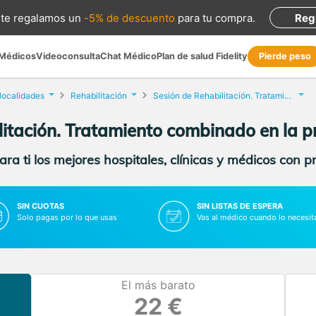
te regalamos
un
-5% de descuento
para tu compra
.
Reg
 Médicos
Videoconsulta
Chat Médico
Plan de salud Fidelity
Pierde peso
 localidades
Rehabilitación
Sesión de Rehabilitación. Tratamiento combinado
itación. Tratamiento combinado en la pr
ra ti los mejores hospitales, clínicas y médicos con p
SIN CUOTAS
SIN LISTAS DE ESPERA
Solo pagas por lo que usas
Vas al médico cuando lo necesit
El más barato
22 €