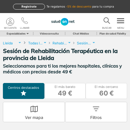
Regístrate
te regalamos
-5% de descuento
para tu compra
MI CUENTA
LLAMAR
BUSCAR
MENU
Especialidades
Videoconsulta
Chat Médico
Plan de salud Fidelity
Lleida
Todas las localidades
Rehabilitación
Sesión de Rehabilitación Terapéutica
Sesión de Rehabilitación Terapéutica en la
provincia de Lleida
Seleccionamos para ti los mejores hospitales, clínicas y
médicos con precios desde 49 €
El más barato
El más cercano
Centros destacados
49 €
60 €
Ver mapa
Filtros