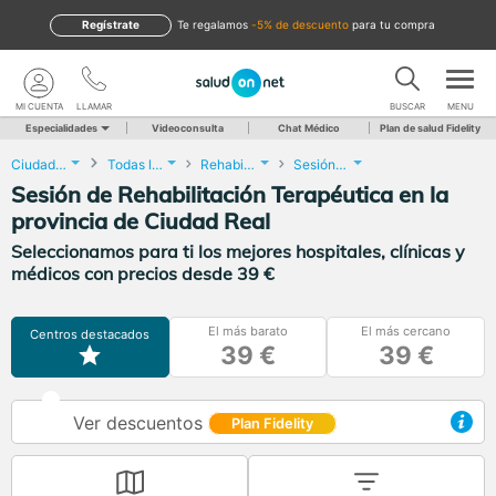
Regístrate
te regalamos
-5% de descuento
para tu compra
MI CUENTA
LLAMAR
BUSCAR
MENU
Especialidades
Videoconsulta
Chat Médico
Plan de salud Fidelity
Ciudad Real
Todas las localidades
Rehabilitación
Sesión de Rehabilitación Terapéutica
Sesión de Rehabilitación Terapéutica en la
provincia de Ciudad Real
Seleccionamos para ti los mejores hospitales, clínicas y
médicos con precios desde 39 €
El más barato
El más cercano
Centros destacados
39 €
39 €
Ver descuentos
Plan Fidelity