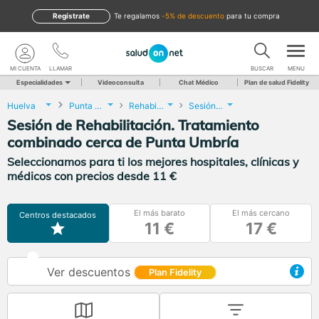
Regístrate
te regalamos
-5% de descuento
para tu compra
MI CUENTA
LLAMAR
BUSCAR
MENU
Especialidades
Videoconsulta
Chat Médico
Plan de salud Fidelity
Huelva
Punta Umbría
Rehabilitación
Sesión de Rehabilitación. Tratamiento combinado
Sesión de Rehabilitación. Tratamiento
combinado cerca de Punta Umbría
Seleccionamos para ti los mejores hospitales, clínicas y
médicos con precios desde 11 €
El más barato
El más cercano
Centros destacados
11 €
17 €
Ver descuentos
Plan Fidelity