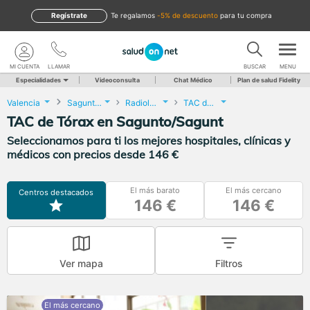
Regístrate
te regalamos
-5% de descuento
para tu compra
MI CUENTA
LLAMAR
BUSCAR
MENU
Especialidades
Videoconsulta
Chat Médico
Plan de salud Fidelity
Valencia
Sagunto/Sagunt
Radiología
TAC de Tórax
TAC de Tórax en Sagunto/Sagunt
Seleccionamos para ti los mejores hospitales, clínicas y
médicos con precios desde 146 €
El más barato
El más cercano
Centros destacados
146 €
146 €
Ver mapa
Filtros