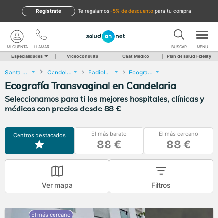
Regístrate
te regalamos
-5% de descuento
para tu compra
MI CUENTA
LLAMAR
BUSCAR
MENU
Especialidades
Videoconsulta
Chat Médico
Plan de salud Fidelity
Santa Cruz de Tenerife
Candelaria
Radiología
Ecografía Transvaginal
Ecografía Transvaginal en Candelaria
Seleccionamos para ti los mejores hospitales, clínicas y
médicos con precios desde 88 €
El más barato
El más cercano
Centros destacados
88 €
88 €
Ver mapa
Filtros