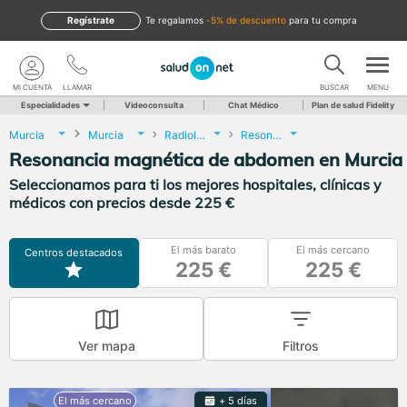
Regístrate
te regalamos
-5% de descuento
para tu compra
MI CUENTA
LLAMAR
BUSCAR
MENU
Especialidades
Videoconsulta
Chat Médico
Plan de salud Fidelity
Murcia
Murcia
Radiología
Resonancia magnética de abdomen
Resonancia magnética de abdomen en Murcia
Seleccionamos para ti los mejores hospitales, clínicas y
médicos con precios desde 225 €
El más barato
El más cercano
Centros destacados
225 €
225 €
Ver mapa
Filtros
+ 5 días