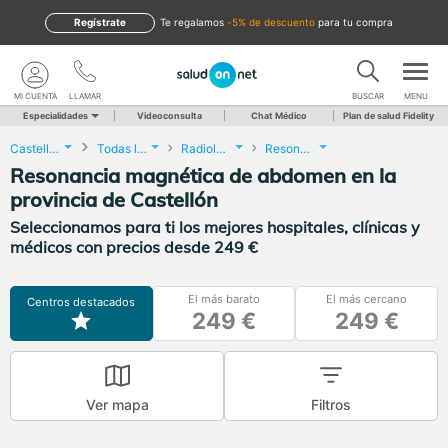
Regístrate
te regalamos
-5% de descuento
para tu compra
MI CUENTA
LLAMAR
BUSCAR
MENU
Especialidades
Videoconsulta
Chat Médico
Plan de salud Fidelity
Castellón
Todas las localidades
Radiología
Resonancia magnética de abdomen
Resonancia magnética de abdomen en la
provincia de Castellón
Seleccionamos para ti los mejores hospitales, clínicas y
médicos con precios desde 249 €
El más barato
El más cercano
Centros destacados
249 €
249 €
Ver mapa
Filtros