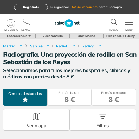
Regístrate
te regalamos
-5% de descuento
para tu compra
MI CUENTA
LLAMAR
BUSCAR
MENU
Especialidades
Videoconsulta
Chat Médico
Plan de salud Fidelity
Madrid
San Sebastián de los Reyes
Radiología
Radiografía. Una proyección de rodilla
Radiografía. Una proyección de rodilla en San
Sebastián de los Reyes
Seleccionamos para ti los mejores hospitales, clínicas y
médicos con precios desde 8 €
El más barato
El más cercano
Centros destacados
8 €
8 €
Ver mapa
Filtros