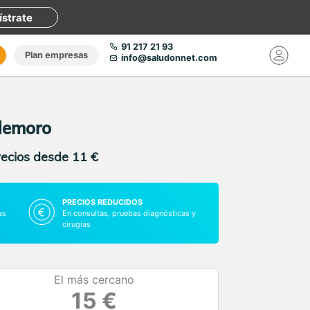
ístrate
91 217 21 93
Plan empresas
info@saludonnet.com
ldemoro
recios desde 11 €
PRECIOS REDUCIDOS
as
En consultas, pruebas diagnósticas y
cirugías
El más cercano
15 €