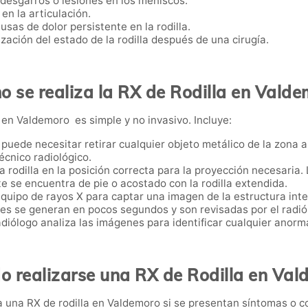
 desgarros o lesiones en los meniscos.
en la articulación.
usas de dolor persistente en la rodilla.
ización del estado de la rodilla después de una cirugía.
 se realiza la RX de Rodilla en Vald
a en Valdemoro es simple y no invasivo. Incluye:
e puede necesitar retirar cualquier objeto metálico de la zona
écnico radiológico.
 la rodilla en la posición correcta para la proyección necesari
e se encuentra de pie o acostado con la rodilla extendida.
 equipo de rayos X para captar una imagen de la estructura inter
es se generan en pocos segundos y son revisadas por el radiól
radiólogo analiza las imágenes para identificar cualquier anorma
 realizarse una RX de Rodilla en Va
 una RX de rodilla en Valdemoro si se presentan síntomas o co