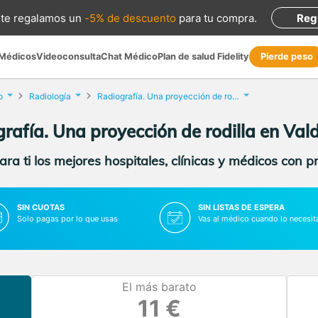
te regalamos
un
-5% de descuento
para tu compra
.
Reg
 Médicos
Videoconsulta
Chat Médico
Plan de salud Fidelity
Pierde peso
o
Radiología
Radiografía. Una proyección de rodilla
rafía. Una proyección de rodilla en Va
ra ti los mejores hospitales, clínicas y médicos con p
SIN CUOTAS
SIN LISTAS DE ESPERA
Solo pagas por lo que usas
Vas al médico cuando lo necesit
El más barato
11 €