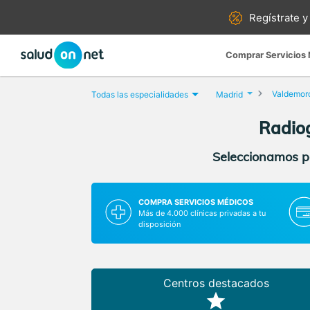
Regístrate y
Comprar Servicios
Valdemor
Todas las especialidades
Madrid
Radiog
Seleccionamos pa
COMPRA SERVICIOS MÉDICOS
Más de 4.000 clínicas privadas a tu
disposición
Centros destacados