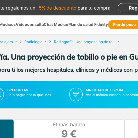
te regalamos
un
-5% de descuento
para tu compra
.
Reg
 Médicos
Videoconsulta
Chat Médico
Plan de salud Fidelity
Pierde peso
alajara
Radiología
Radiografía. Una proyección de tobillo o pie
ía. Una proyección de tobillo o pie en G
ra ti los mejores hospitales, clínicas y médicos con 
SIN CUOTAS
SIN LISTAS DE ESPERA
Solo pagas por lo que usas
Vas al médico cuando lo necesit
El más barato
9 €