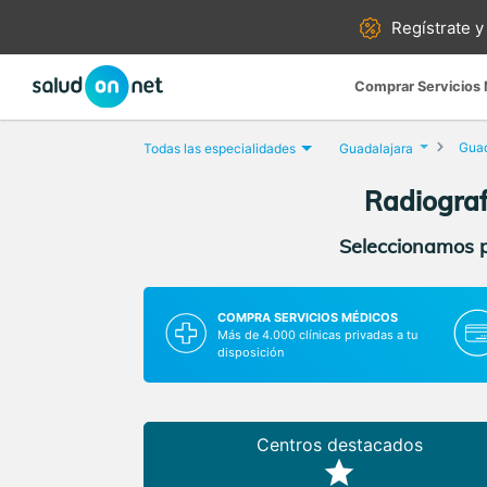
Regístrate y
Comprar Servicios
Guad
Todas las especialidades
Guadalajara
Radiograf
Seleccionamos pa
COMPRA SERVICIOS MÉDICOS
Más de 4.000 clínicas privadas a tu
disposición
Centros destacados