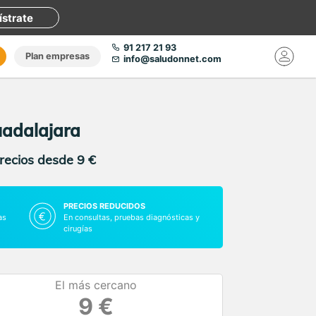
ístrate
91 217 21 93
Plan empresas
info@saludonnet.com
uadalajara
precios desde 9 €
PRECIOS REDUCIDOS
as
En consultas, pruebas diagnósticas y
cirugías
El más cercano
9 €