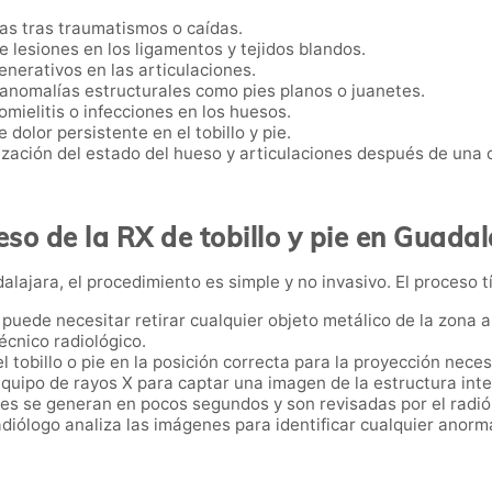
eas tras traumatismos o caídas.
e lesiones en los ligamentos y tejidos blandos.
enerativos en las articulaciones.
 anomalías estructurales como pies planos o juanetes.
omielitis o infecciones en los huesos.
 dolor persistente en el tobillo y pie.
ización del estado del hueso y articulaciones después de una c
eso de la RX de tobillo y pie en Guadal
alajara, el procedimiento es simple y no invasivo. El proceso tí
e puede necesitar retirar cualquier objeto metálico de la zona
écnico radiológico.
el tobillo o pie en la posición correcta para la proyección neces
 equipo de rayos X para captar una imagen de la estructura inter
es se generan en pocos segundos y son revisadas por el radiól
radiólogo analiza las imágenes para identificar cualquier anorma