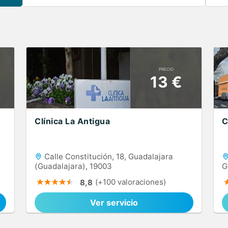
PRECIO
13 €
Clínica La Antigua
C
Calle Constitución, 18, Guadalajara
(Guadalajara), 19003
G
(+100 valoraciones)
8,8
Ver servicio