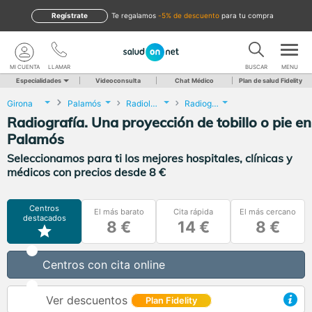
Regístrate
te regalamos
-5% de descuento
para tu compra
MI CUENTA
LLAMAR
BUSCAR
MENU
Especialidades
Videoconsulta
Chat Médico
Plan de salud Fidelity
Girona
Palamós
Radiología
Radiografía. Una proyección de tobillo o pie
Radiografía. Una proyección de tobillo o pie en
Palamós
Seleccionamos para ti los mejores hospitales, clínicas y
médicos con precios desde 8 €
Centros
El más barato
Cita rápida
El más cercano
destacados
8 €
14 €
8 €
Centros con cita online
Ver descuentos
Plan Fidelity