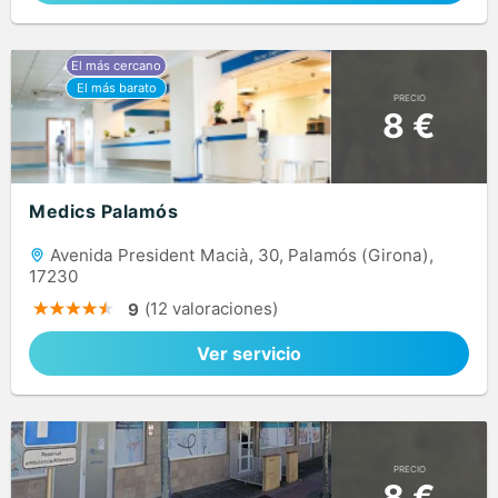
PRECIO
8 €
Medics Palamós
Avenida President Macià, 30, Palamós (Girona),
17230
(12 valoraciones)
9
Ver servicio
PRECIO
8 €