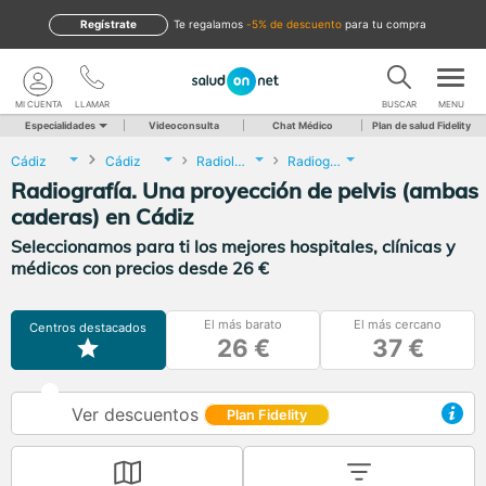
Regístrate
te regalamos
-5% de descuento
para tu compra
MI CUENTA
LLAMAR
BUSCAR
MENU
Especialidades
Videoconsulta
Chat Médico
Plan de salud Fidelity
Cádiz
Cádiz
Radiología
Radiografía. Una proyección de pelvis (ambas caderas)
Radiografía. Una proyección de pelvis (ambas
caderas) en Cádiz
Seleccionamos para ti los mejores hospitales, clínicas y
médicos con precios desde 26 €
El más barato
El más cercano
Centros destacados
26 €
37 €
Ver descuentos
Plan Fidelity