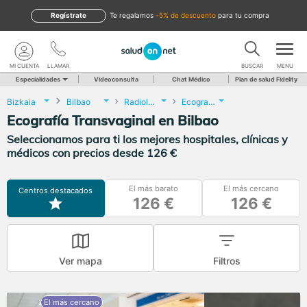
Regístrate
te regalamos
-5% de descuento
para tu compra
MI CUENTA
LLAMAR
BUSCAR
MENU
Especialidades
Videoconsulta
Chat Médico
Plan de salud Fidelity
Bizkaia
Bilbao
Radiología
Ecografía Transvaginal
Ecografía Transvaginal en Bilbao
Seleccionamos para ti los mejores hospitales, clínicas y
médicos con precios desde 126 €
El más barato
El más cercano
Centros destacados
126 €
126 €
Ver mapa
Filtros