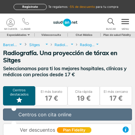
Regístrate
te regalamos
-5% de descuento
para tu compra
MI CUENTA
LLAMAR
BUSCAR
MENU
Especialidades
Videoconsulta
Chat Médico
Plan de salud Fidelity
Barcelona
Sitges
Radiología
Radiografía. Una proyección de tórax
Radiografía. Una proyección de tórax en
Sitges
Seleccionamos para ti los mejores hospitales, clínicas y
médicos con precios desde 17 €
Centros
El más barato
Cita rápida
El más cercano
destacados
17 €
19 €
17 €
Centros con cita online
Ver descuentos
Plan Fidelity