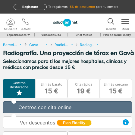
Regístrate
te regalamos
-5% de descuento
para tu compra
MI CUENTA
LLAMAR
BUSCAR
MENU
Especialidades
Videoconsulta
Chat Médico
Plan de salud Fidelity
Barcelona
Gavà
Radiología
Radiografía. Una proyección de tórax
Radiografía. Una proyección de tórax en Gavà
Seleccionamos para ti los mejores hospitales, clínicas y
médicos con precios desde 15 €
Centros
El más barato
Cita rápida
El más cercano
destacados
15 €
19 €
15 €
Centros con cita online
Ver descuentos
Plan Fidelity