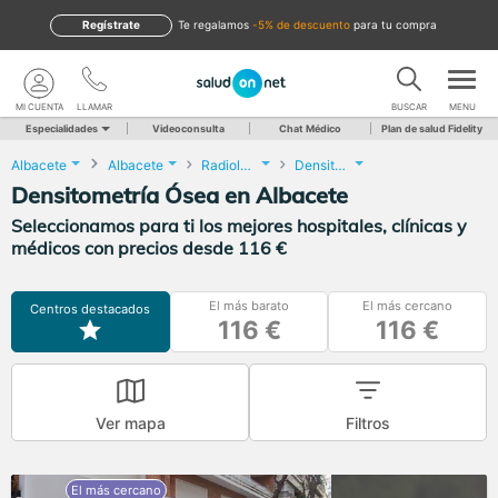
Regístrate
te regalamos
-5% de descuento
para tu compra
MI CUENTA
LLAMAR
BUSCAR
MENU
Especialidades
Videoconsulta
Chat Médico
Plan de salud Fidelity
Albacete
Albacete
Radiología
Densitometría Ósea
Densitometría Ósea en Albacete
Seleccionamos para ti los mejores hospitales, clínicas y
médicos con precios desde 116 €
El más barato
El más cercano
Centros destacados
116 €
116 €
Ver mapa
Filtros