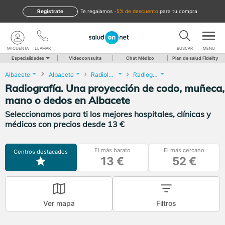
Regístrate
te regalamos
-5% de descuento
para tu compra
MI CUENTA
LLAMAR
BUSCAR
MENU
Especialidades
Videoconsulta
Chat Médico
Plan de salud Fidelity
Albacete
Albacete
Radiología
Radiografía. Una proyección de codo, muñeca, mano o dedos
Radiografía. Una proyección de codo, muñeca,
mano o dedos en Albacete
Seleccionamos para ti los mejores hospitales, clínicas y
médicos con precios desde 13 €
El más barato
El más cercano
Centros destacados
13 €
52 €
Ver mapa
Filtros