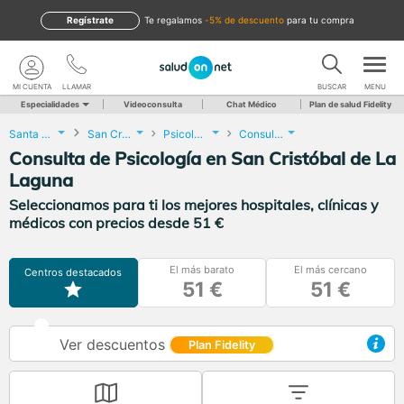
Regístrate
te regalamos
-5% de descuento
para tu compra
MI CUENTA
LLAMAR
BUSCAR
MENU
Especialidades
Videoconsulta
Chat Médico
Plan de salud Fidelity
Santa Cruz de Tenerife
San Cristóbal de La Laguna
Psicología
Consulta de Psicología
Consulta de Psicología en San Cristóbal de La
Laguna
Seleccionamos para ti los mejores hospitales, clínicas y
médicos con precios desde 51 €
El más barato
El más cercano
Centros destacados
51 €
51 €
Ver descuentos
Plan Fidelity