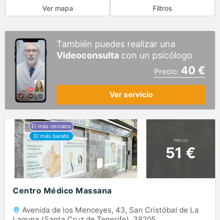
Ver mapa
Filtros
También puedes realizar una
Videoconsulta
con un psicólogo
40 €
Precio:
Ver servicio
PRECIO
51 €
Centro Médico Massana
Avenida de los Menceyes, 43, San Cristóbal de La
Laguna (Santa Cruz de Tenerife), 38205